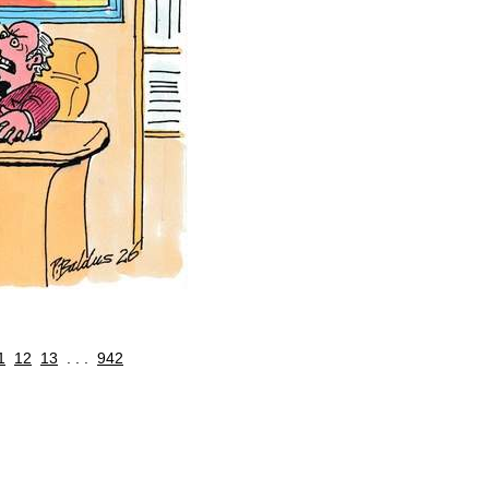
1
12
13
. . .
942