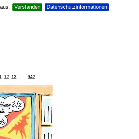
 aus.
Verstanden
Datenschutzinformationen
1
12
13
. . .
942