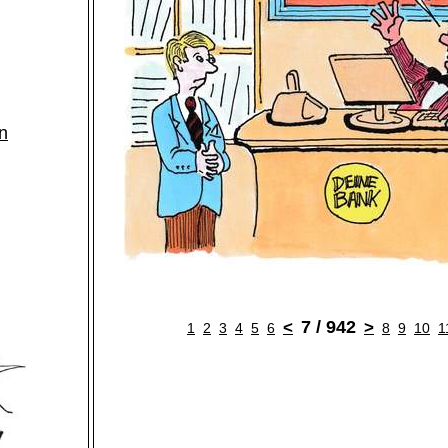
n
7 / 942
<
>
1
2
3
4
5
6
8
9
10
1