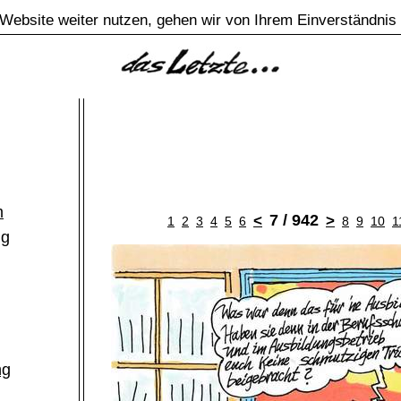
Website weiter nutzen, gehen wir von Ihrem Einverständnis
m
7 / 942
<
>
1
2
3
4
5
6
8
9
10
1
ng
ng