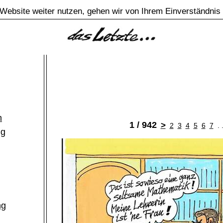
Website weiter nutzen, gehen wir von Ihrem Einverständnis
m
1 / 942
>
2
3
4
5
6
7
. 
ng
ng