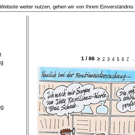
Website weiter nutzen, gehen wir von Ihrem Einverständnis
m
1 / 86
>
2
3
4
5
6
7
. 
ng
ng