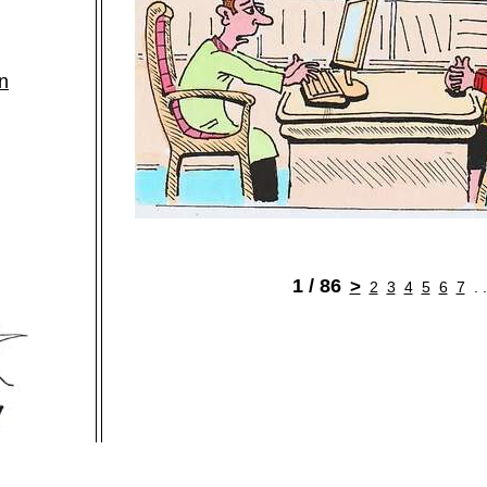
n
1 / 86
>
2
3
4
5
6
7
. 