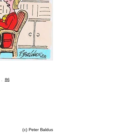
. .
86
(c) Peter Baldus