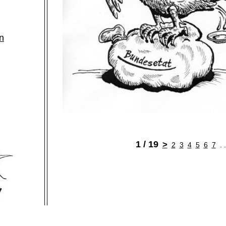
n
1 / 19
>
2
3
4
5
6
7
. 