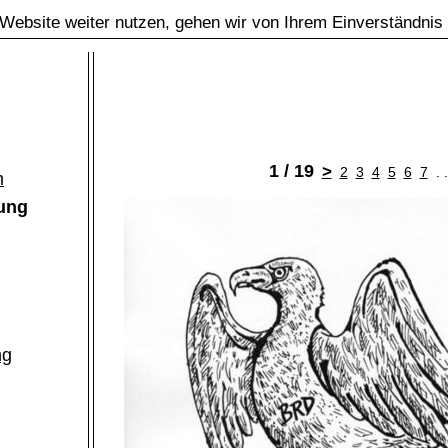
Website weiter nutzen, gehen wir von Ihrem Einverständnis
1 / 19
>
2
3
4
5
6
7
. 
m
rung
ng