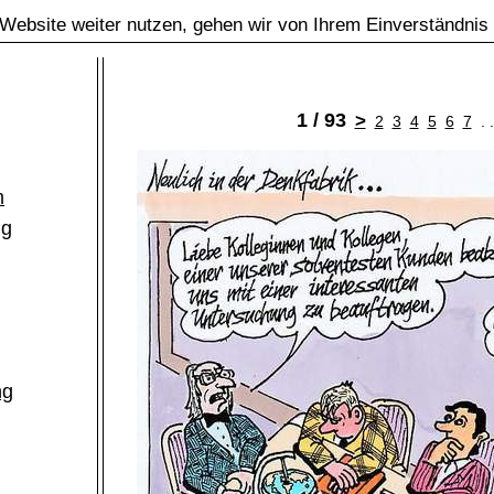
Website weiter nutzen, gehen wir von Ihrem Einverständnis
1 / 93
>
2
3
4
5
6
7
. 
m
ng
ng