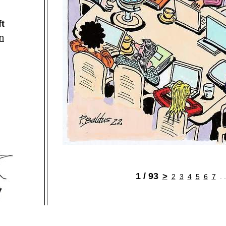
ft
n
1 / 93
>
2
3
4
5
6
7
. 