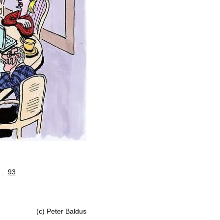
. .
93
(c) Peter Baldus