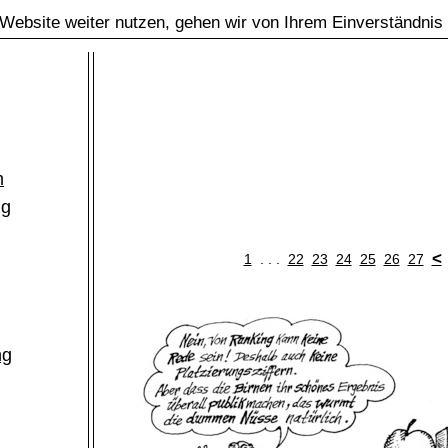
Website weiter nutzen, gehen wir von Ihrem Einverständnis
m
ng
<
1
. . .
22
23
24
25
26
27
ng