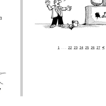
n
<
1
. . .
22
23
24
25
26
27