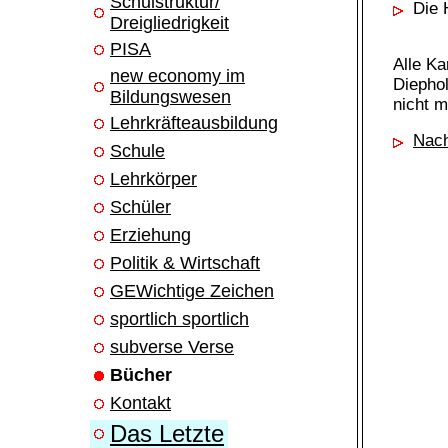
Schulstruktur/
Die 
Dreigliedrigkeit
PISA
Alle K
new economy im
Diepho
Bildungswesen
nicht m
Lehrkräfteausbildung
Nach
Schule
Lehrkörper
Schüler
Erziehung
Politik & Wirtschaft
GEWichtige Zeichen
sportlich sportlich
subverse Verse
Bücher
Kontakt
Das Letzte