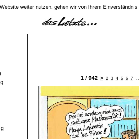
Website weiter nutzen, gehen wir von Ihrem Einverständnis
m
1 / 942
>
2
3
4
5
6
7
. 
ng
ng