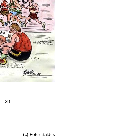
. .
28
(c) Peter Baldus