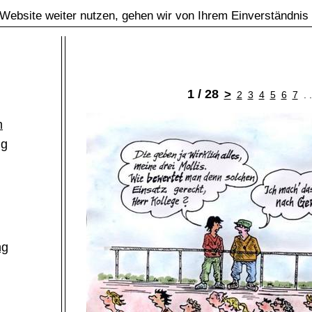
Website weiter nutzen, gehen wir von Ihrem Einverständnis
1 / 28
>
2
3
4
5
6
7
. 
m
ng
ng