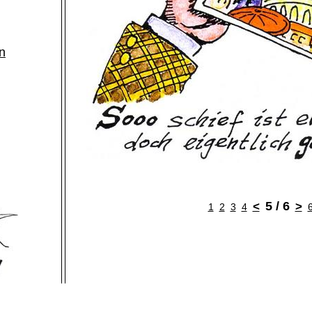
n
5 / 6
<
>
1
2
3
4