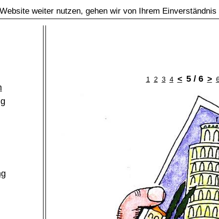
Website weiter nutzen, gehen wir von Ihrem Einverständnis
5 / 6
<
>
1
2
3
4
m
ng
ng