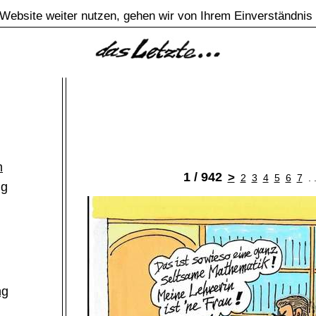
Website weiter nutzen, gehen wir von Ihrem Einverständnis
m
1 / 942
>
2
3
4
5
6
7
. 
ng
ng