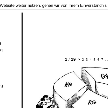
Website weiter nutzen, gehen wir von Ihrem Einverständnis
m
ng
1 / 19
>
2
3
4
5
6
7
. 
ng