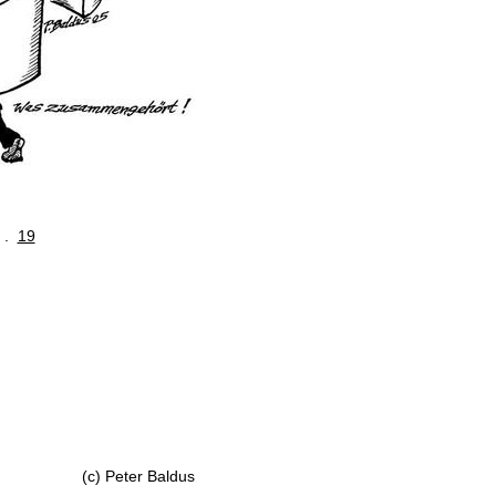
. .
19
(c) Peter Baldus