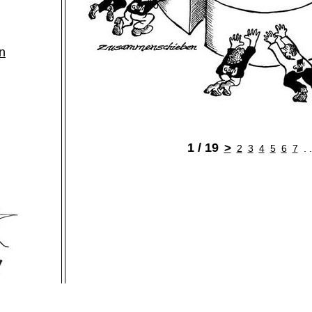
n
1 / 19
>
2
3
4
5
6
7
. 