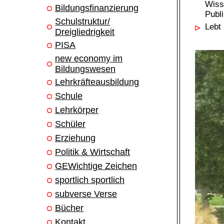
Wiss
Bildungsfinanzierung
Publi
Schulstruktur/
Lebt
Dreigliedrigkeit
PISA
new economy im
Bildungswesen
Lehrkräfteausbildung
Schule
Lehrkörper
Schüler
Erziehung
Politik & Wirtschaft
GEWichtige Zeichen
sportlich sportlich
subverse Verse
Bücher
Kontakt