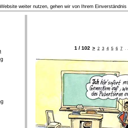
Website weiter nutzen, gehen wir von Ihrem Einverständnis
1 / 102
>
2
3
4
5
6
7
. 
m
ng
ng