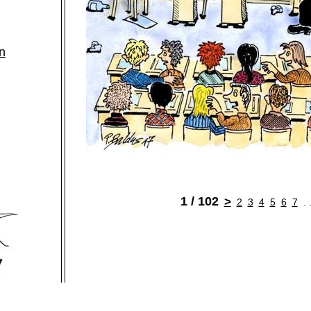
n
1 / 102
>
2
3
4
5
6
7
. 