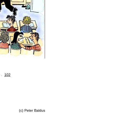
. .
102
(c) Peter Baldus