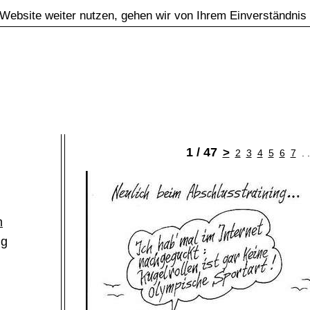
Website weiter nutzen, gehen wir von Ihrem Einverständnis
1 / 47
>
2
3
4
5
6
7
. 
m
ng