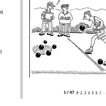
ng
n
h
1 / 47
>
2
3
4
5
6
7
. 