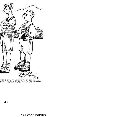
. .
47
(c) Peter Baldus