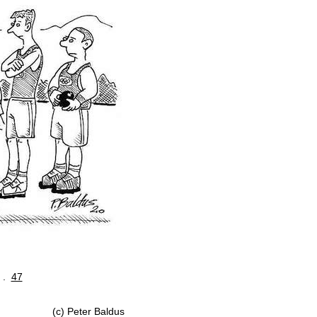
. .
47
(c) Peter Baldus