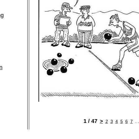
ng
n
h
1 / 47
>
2
3
4
5
6
7
. 