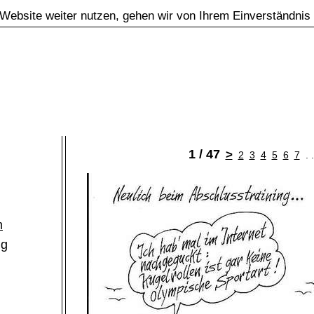
Website weiter nutzen, gehen wir von Ihrem Einverständnis
1 / 47
>
2
3
4
5
6
7
. 
m
ng