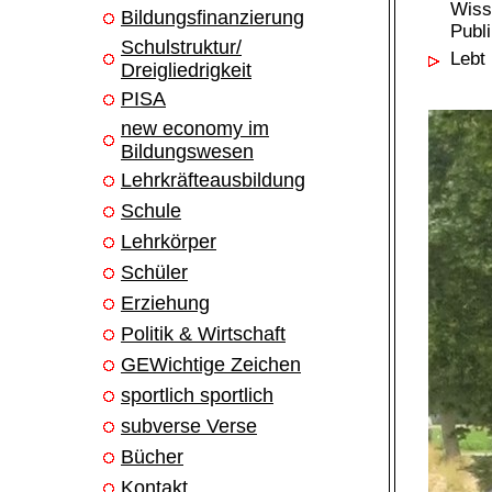
Wiss
Bildungsfinanzierung
Publi
Schulstruktur/
Lebt
Dreigliedrigkeit
PISA
new economy im
Bildungswesen
Lehrkräfteausbildung
Schule
Lehrkörper
Schüler
Erziehung
Politik & Wirtschaft
GEWichtige Zeichen
sportlich sportlich
subverse Verse
Bücher
Kontakt