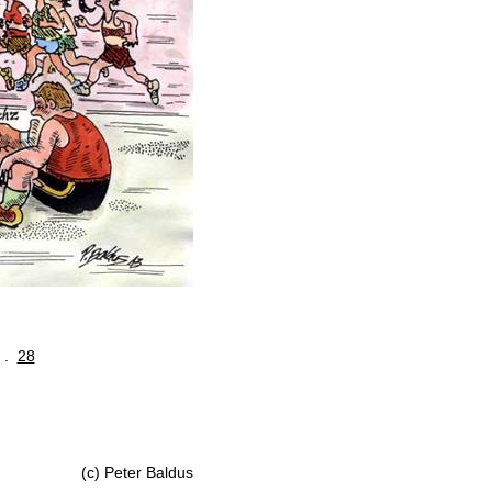
. .
28
(c) Peter Baldus