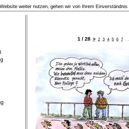
Website weiter nutzen, gehen wir von Ihrem Einverständnis
1 / 28
>
2
3
4
5
6
7
. 
m
ng
ng