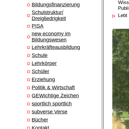
Wiss
Bildungsfinanzierung
Publi
Schulstruktur/
Lebt
Dreigliedrigkeit
PISA
new economy im
Bildungswesen
Lehrkräfteausbildung
Schule
Lehrkörper
Schüler
Erziehung
Politik & Wirtschaft
GEWichtige Zeichen
sportlich sportlich
subverse Verse
Bücher
Kontakt