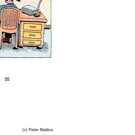
. .
86
(c) Peter Baldus