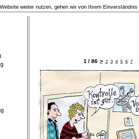
Website weiter nutzen, gehen wir von Ihrem Einverständnis
m
1 / 86
>
2
3
4
5
6
7
. 
ng
ng