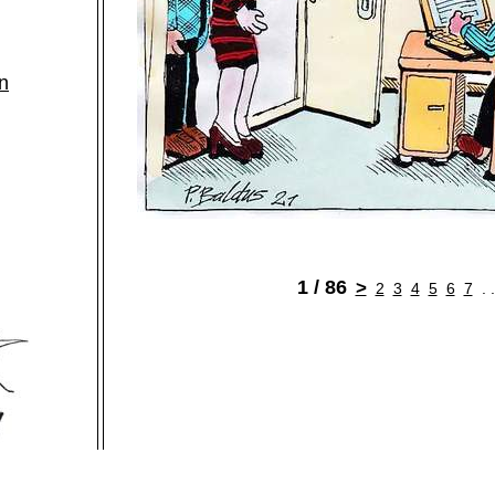
n
1 / 86
>
2
3
4
5
6
7
. 