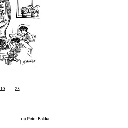
10
. . .
25
(c) Peter Baldus