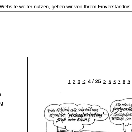
Website weiter nutzen, gehen wir von Ihrem Einverständnis
4 / 25
<
>
1
2
3
5
6
7
8
9
m
ng