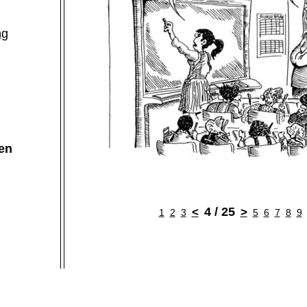
ng
en
4 / 25
<
>
1
2
3
5
6
7
8
9